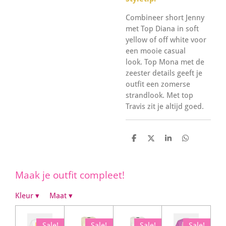
Combineer short Jenny
met Top Diana in soft
yellow of off white voor
een mooie casual
look. Top Mona met de
zeester details geeft je
outfit een zomerse
strandlook. Met top
Travis zit je altijd goed.
D
D
S
D
e
e
h
e
l
e
a
l
e
l
r
e
n
e
n
Maak je outfit compleet!
Kleur
▾
Maat
▾
Sale!
Sale!
Sale!
Sale!