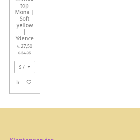
top
Mona |
Soft
yellow
|
Ydence
€ 27,50
€ 54,95
In winkelwagen