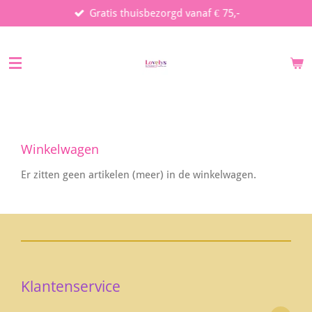
Gratis thuisbezorgd vanaf € 75,-
Ga
direct
naar
de
hoofdinhoud
Winkelwagen
Er zitten geen artikelen (meer) in de winkelwagen.
Klantenservice