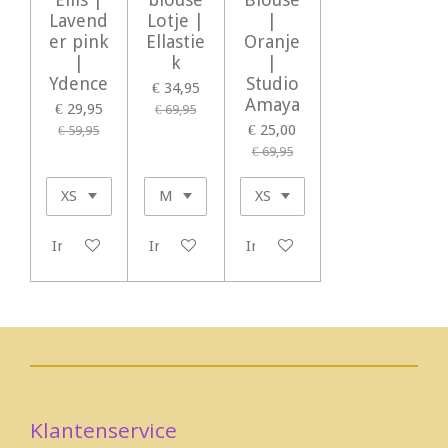
Lavend
Lotje |
|
er pink
Ellastie
Oranje
|
k
|
Ydence
Studio
€ 34,95
Amaya
€ 29,95
€ 69,95
€ 25,00
€ 59,95
€ 69,95
In winkelwagen
In winkelwagen
In winkelwagen
Klantenservice