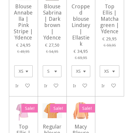
Blouse
Blouse
Croppe
Top
Annabe
Sabrina
d
Ellis |
lla |
| Dark
blouse
Matcha
Pink
brown
Lindsey
green |
Stripe |
|
|
Ydence
Ydence
Ydence
Ellastie
€ 29,95
k
€ 24,95
€ 27,50
€ 59,95
€ 34,95
€ 49,95
€ 54,95
€ 69,95
In winkelwagen
In winkelwagen
In winkelwagen
In winkelwage
Sale!
Sale!
Sale!
Top
Regular
Macy
Ellis |
blouse
Blouse