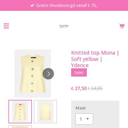
Gratis thuisbezorgd vanaf € 75,-
Ga
direct
naar
de
hoofdinhoud
Knitted top Mona |
Soft yellow |
Ydence
Sale!
€ 27,50
€ 54,95
Maat