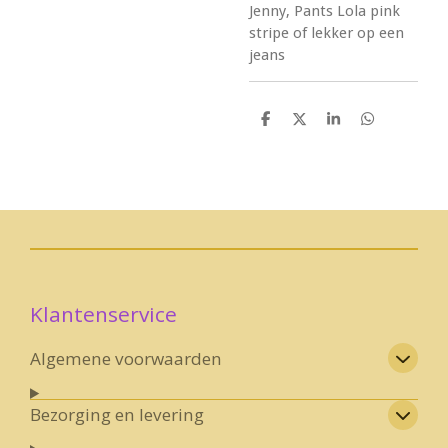
Jenny, Pants Lola pink
stripe of lekker op een
jeans
D
D
S
D
e
e
h
e
l
e
a
l
e
l
r
e
n
e
n
Klantenservice
Algemene voorwaarden
Bezorging en levering