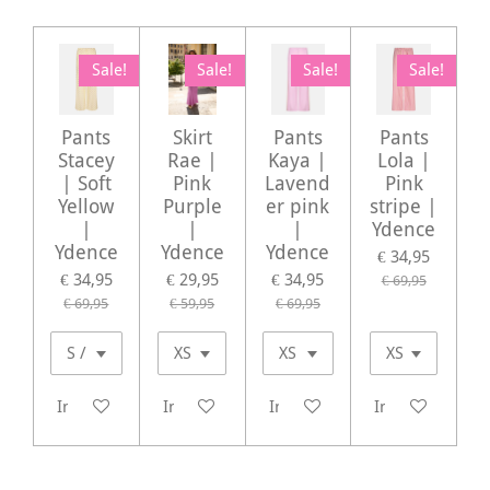
Sale!
Sale!
Sale!
Sale!
Pants
Skirt
Pants
Pants
Stacey
Rae |
Kaya |
Lola |
| Soft
Pink
Lavend
Pink
Yellow
Purple
er pink
stripe |
|
|
|
Ydence
Ydence
Ydence
Ydence
€ 34,95
€ 34,95
€ 29,95
€ 34,95
€ 69,95
€ 69,95
€ 59,95
€ 69,95
In winkelwagen
In winkelwagen
In winkelwagen
In winkelwagen