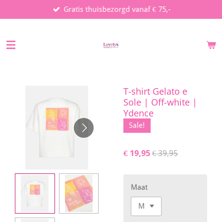
Gratis thuisbezorgd vanaf € 75,-
Ga
direct
naar
de
hoofdinhoud
T-shirt Gelato e
Sole | Off-white |
Ydence
Sale!
€ 19,95
€ 39,95
Maat