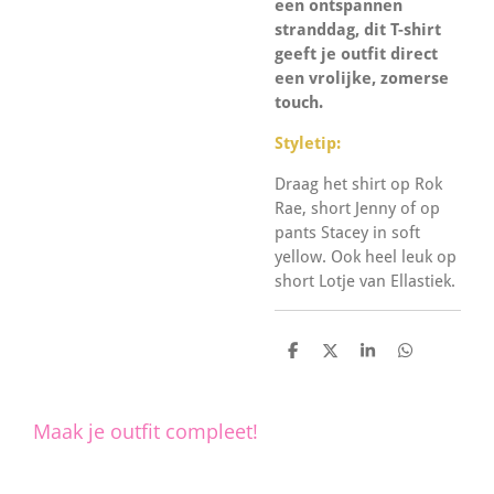
een ontspannen
stranddag, dit T-shirt
geeft je outfit direct
een vrolijke, zomerse
touch.
Styletip:
Draag het shirt op Rok
Rae, short Jenny of op
pants Stacey in soft
yellow. Ook heel leuk op
short Lotje van Ellastiek.
D
D
S
D
e
e
h
e
l
e
a
l
e
l
r
e
n
e
n
Maak je outfit compleet!