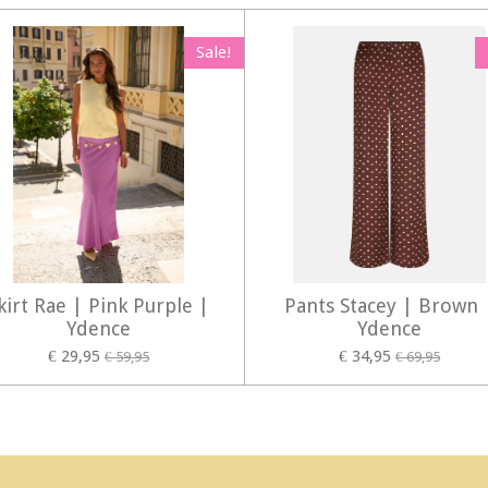
Sale!
kirt Rae | Pink Purple |
Pants Stacey | Brown 
Ydence
Ydence
€ 29,95
€ 34,95
€ 59,95
€ 69,95