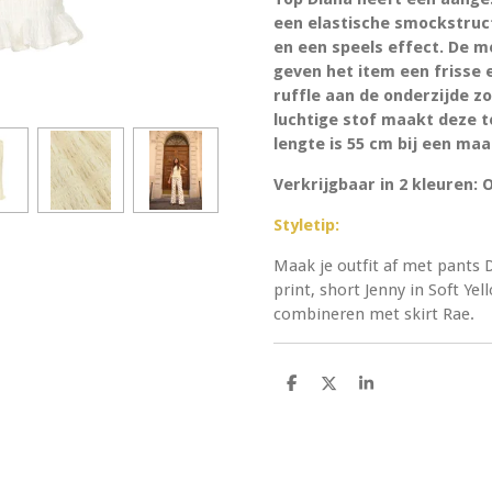
een elastische smockstruct
en een speels effect. De 
geven het item een frisse e
ruffle aan de onderzijde z
luchtige stof maakt deze 
lengte is 55 cm bij een maa
Verkrijgbaar in 2 kleuren: 
Styletip:
Maak je outfit af met pants 
print, short Jenny in Soft Yel
combineren met skirt Rae.
D
D
S
e
e
h
l
e
a
e
l
r
n
e