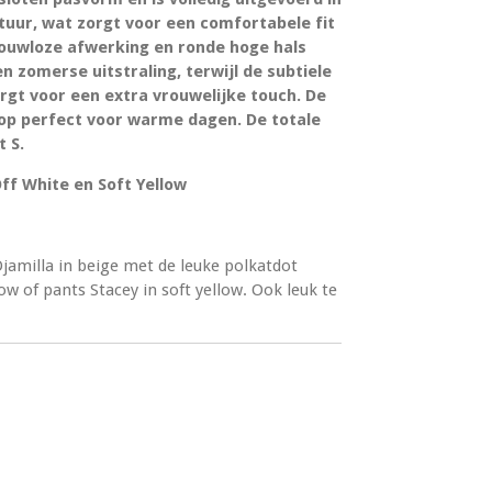
uur, wat zorgt voor een comfortabele fit
mouwloze afwerking en ronde hoge hals
n zomerse uitstraling, terwijl de subtiele
orgt voor een extra vrouwelijke touch. De
top perfect voor warme dagen. De totale
t S.
Off White en Soft Yellow
Djamilla in beige met de leuke polkatdot
low of pants Stacey in soft yellow. Ook leuk te