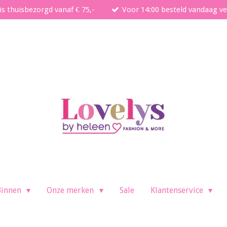
is thuisbezorgd vanaf € 75,-
Voor 14:00 besteld vandaag v
Binnen
Onze merken
Sale
Klantenservice