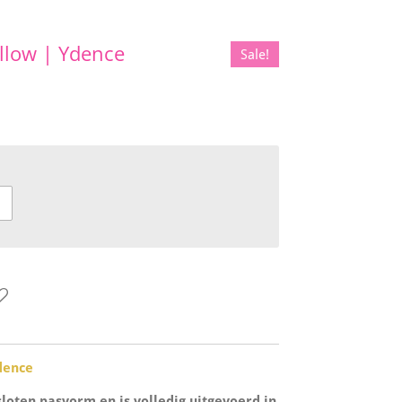
ellow | Ydence
Sale!
Ydence
loten pasvorm en is volledig uitgevoerd in