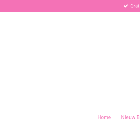
Grat
Ga
direct
naar
de
hoofdinhoud
Home
Nieuw B