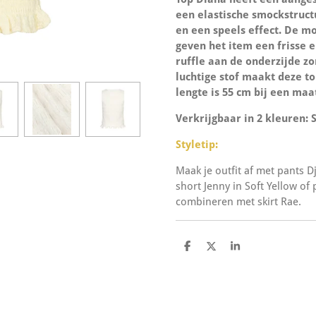
een elastische smockstruct
en een speels effect. De m
geven het item een frisse e
ruffle aan de onderzijde zo
luchtige stof maakt deze t
lengte is 55 cm bij een maat
Verkrijgbaar in 2 kleuren: 
Styletip:
Maak je outfit af met pants D
short Jenny in Soft Yellow of 
combineren met skirt Rae.
D
D
S
e
e
h
l
e
a
e
l
r
n
e