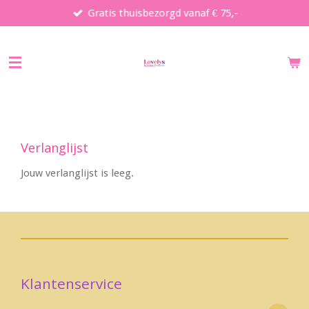
Gratis thuisbezorgd vanaf € 75,-
Ga
direct
naar
de
hoofdinhoud
Verlanglijst
Jouw verlanglijst is leeg.
Klantenservice