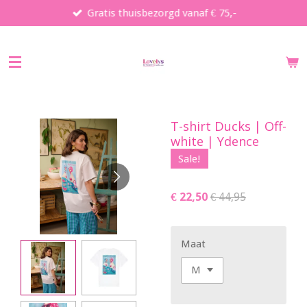
Gratis thuisbezorgd vanaf € 75,-
Ga
direct
naar
de
hoofdinhoud
T-shirt Ducks | Off-
white | Ydence
Sale!
€ 22,50
€ 44,95
Maat