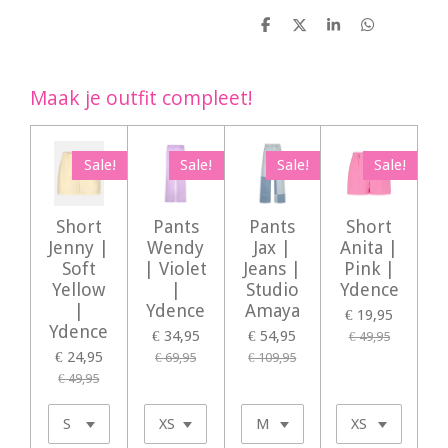
D
D
S
D
e
e
h
e
l
e
a
l
e
l
r
e
n
e
n
Maak je outfit compleet!
Sale!
Sale!
Sale!
Sale!
Short
Pants
Pants
Short
Jenny |
Wendy
Jax |
Anita |
Soft
| Violet
Jeans |
Pink |
Yellow
|
Studio
Ydence
|
Ydence
Amaya
€ 19,95
Ydence
€ 34,95
€ 54,95
€ 49,95
€ 24,95
€ 69,95
€ 109,95
€ 49,95