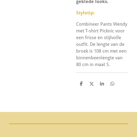
geklede looks.
Styletip:
Combineer Pants Wendy
met T-shirt Picknic voor
een frisse en stijlvolle
outfit. De lengte van de
broek is 108 cm met een
binnenbeenlengte van
80 cm in maat S.
D
D
S
D
e
e
h
e
l
e
a
l
e
l
r
e
n
e
n