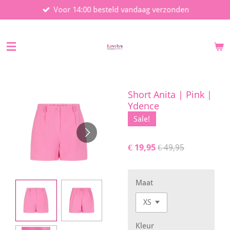
Voor 14:00 besteld vandaag verzonden
Ga
direct
naar
de
hoofdinhoud
Short Anita | Pink |
Ydence
Sale!
€ 19,95
€ 49,95
Maat
Kleur