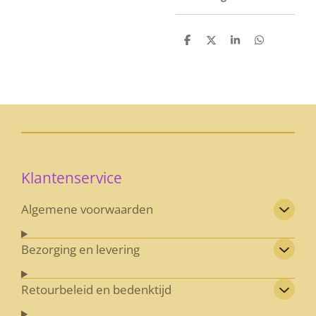
D
D
S
D
e
e
h
e
l
e
a
l
e
l
r
e
n
e
n
Klantenservice
Algemene voorwaarden
Bezorging en levering
Retourbeleid en bedenktijd