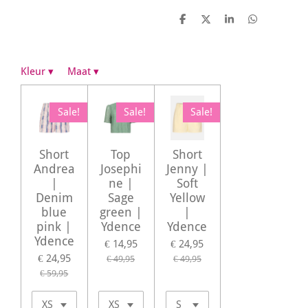
D
D
S
D
e
e
h
e
l
e
a
l
e
l
r
e
n
e
n
Kleur
▾
Maat
▾
Sale!
Sale!
Sale!
Short
Top
Short
Andrea
Josephi
Jenny |
|
ne |
Soft
Denim
Sage
Yellow
blue
green |
|
pink |
Ydence
Ydence
Ydence
€ 14,95
€ 24,95
€ 24,95
€ 49,95
€ 49,95
€ 59,95