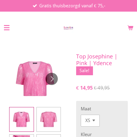
Gratis thuisbezorgd vanaf € 75,-
Ga
direct
naar
de
hoofdinhoud
Top Josephine |
Pink | Ydence
Sale!
€ 14,95
€ 49,95
Maat
Kleur