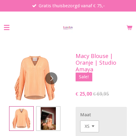
Gratis thuisbezorgd vanaf € 75,-
Ga
direct
naar
de
hoofdinhoud
Macy Blouse |
Oranje | Studio
Amaya
Sale!
€ 25,00
€ 69,95
Maat