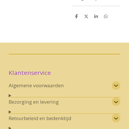
D
D
S
D
e
e
h
e
l
e
a
l
e
l
r
e
n
e
n
Klantenservice
Algemene voorwaarden
Bezorging en levering
Retourbeleid en bedenktijd