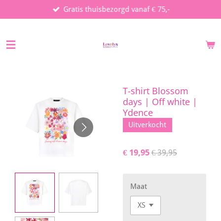
Gratis thuisbezorgd vanaf € 75,-
Ga
direct
naar
de
hoofdinhoud
T-shirt Blossom
days | Off white |
Ydence
Uitverkocht
€ 19,95
€ 39,95
Maat