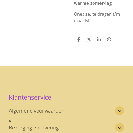
warme zomerdag
Onesize, te dragen t/m
maat M
D
D
S
D
e
e
h
e
l
e
a
l
e
l
r
e
n
e
n
Klantenservice
Algemene voorwaarden
Bezorging en levering