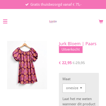
Gratis thuisbezorgd vanaf € 75,-
Ga
direct
naar
de
hoofdinhoud
Jurk Bloem | Paars
Uitverkocht
€ 22,95
€ 29,95
Maat
Laat het me weten
wanneer dit product