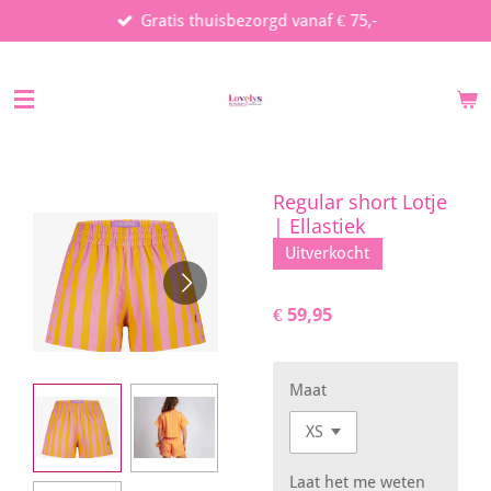
Gratis thuisbezorgd vanaf € 75,-
Ga
direct
naar
de
hoofdinhoud
Regular short Lotje
| Ellastiek
Uitverkocht
€ 59,95
Maat
Laat het me weten