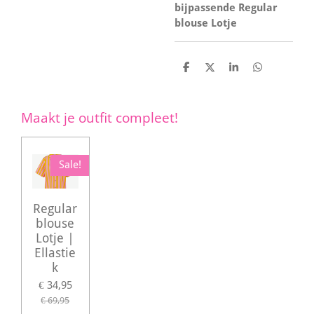
bijpassende Regular
blouse Lotje
D
D
S
D
e
e
h
e
l
e
a
l
e
l
r
e
n
e
n
Maakt je outfit compleet!
Sale!
Regular
blouse
Lotje |
Ellastie
k
€ 34,95
€ 69,95