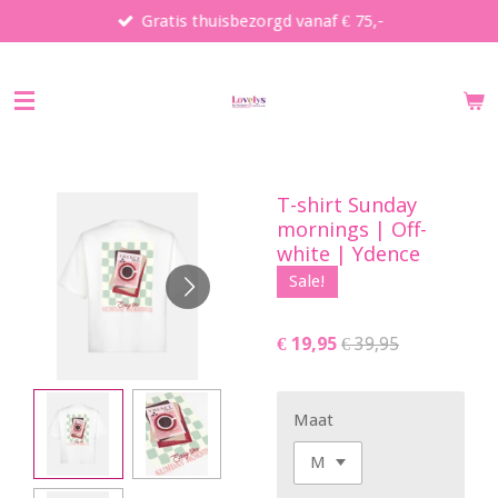
Gratis thuisbezorgd vanaf € 75,-
Ga
direct
naar
de
hoofdinhoud
T-shirt Sunday
mornings | Off-
white | Ydence
Sale!
€ 19,95
€ 39,95
Maat