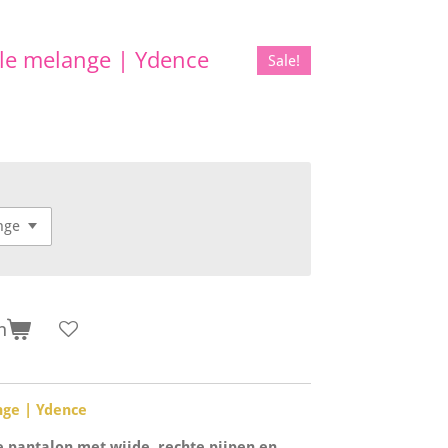
le melange | Ydence
Sale!
n
nge | Ydence
le pantalon met wijde, rechte pijpen en