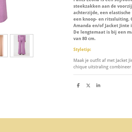
steekzakken aan de voorzij
achterzijde, een elastische
een knoop- en ritssluiting
Amanda en/of Jacket Jinte 
De lengtemaat is bij een m
van 80 cm.
Styletip:
Maak je outfit af met Jacket J
chique uitstraling combineer 
D
D
S
e
e
h
l
e
a
e
l
r
n
e