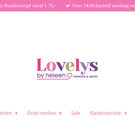
is thuisbezorgd vanaf € 75,-
Voor 14:00 besteld vandaag v
innen
Onze merken
Sale
Klantenservice