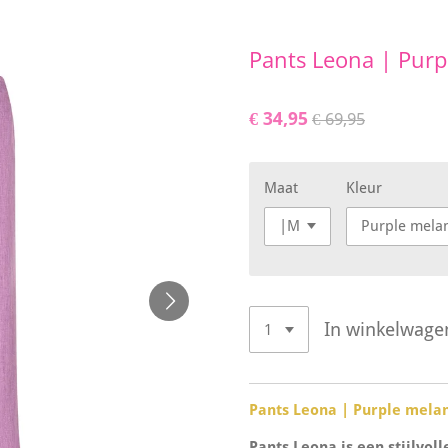
Pants Leona | Purp
€ 34,95
€ 69,95
Maat
Kleur
In winkelwage
Pants Leona | Purple mela
Pants Leona is een stijlvol