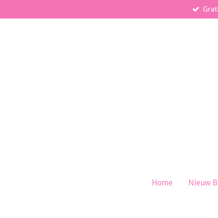
Grat
Ga
direct
naar
de
hoofdinhoud
Home
Nieuw B