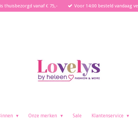
is thuisbezorgd vanaf € 75,-
Voor 14:00 besteld vandaag v
Binnen
Onze merken
Sale
Klantenservice