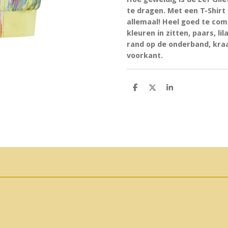
te dragen. Met een T-Shirt 
allemaal! Heel goed te com
kleuren in zitten, paars, li
rand op de onderband, kra
voorkant.
D
D
S
e
e
h
l
e
a
e
l
r
n
e