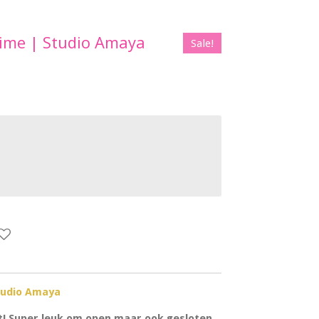
 Lime | Studio Amaya
Sale!
Studio Amaya
et! Super leuk om open maar ook gesloten