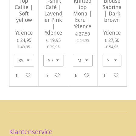
Top
T-shirt
Knitted
Blouse
Callie |
Café |
top
Sabrina
Soft
Lavend
Mona |
| Dark
yellow
er Pink
Ecru |
brown
|
|
Ydence
|
Ydence
Ydence
Ydence
€ 27,50
€ 24,95
€ 19,95
€ 27,50
€ 54,95
€ 49,95
€ 39,95
€ 54,95
In winkelwagen
In winkelwagen
In winkelwagen
In winkelwagen
Klantenservice