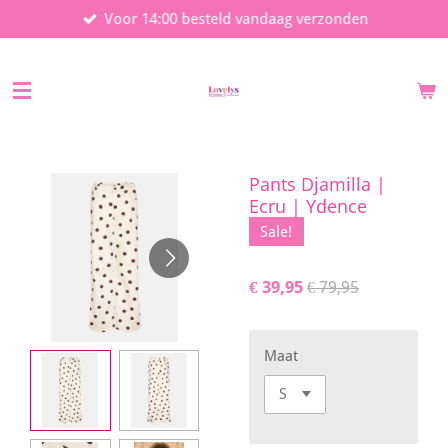
Voor 14:00 besteld vandaag verzonden
Ga
direct
naar
de
hoofdinhoud
Pants Djamilla |
Ecru | Ydence
Sale!
€ 39,95
€ 79,95
Maat