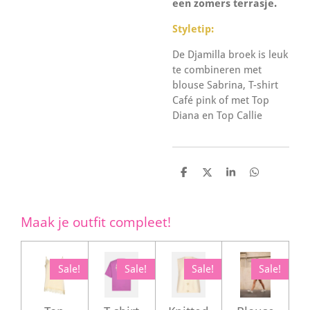
een zomers terrasje.
Styletip:
De Djamilla broek is leuk
te combineren met
blouse Sabrina, T-shirt
Café pink of met Top
Diana en Top Callie
D
D
S
D
e
e
h
e
l
e
a
l
e
l
r
e
n
e
n
Maak je outfit compleet!
Sale!
Sale!
Sale!
Sale!