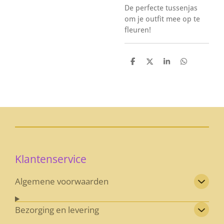
De perfecte tussenjas
om je outfit mee op te
fleuren!
D
D
S
D
e
e
h
e
l
e
a
l
e
l
r
e
n
e
n
Klantenservice
Algemene voorwaarden
Bezorging en levering