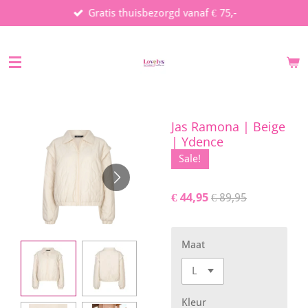
Gratis thuisbezorgd vanaf € 75,-
Ga
direct
naar
de
hoofdinhoud
Jas Ramona | Beige
| Ydence
Sale!
€ 44,95
€ 89,95
Maat
Kleur