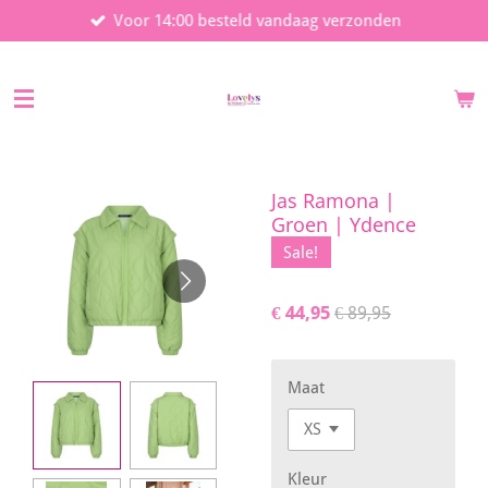
Voor 14:00 besteld vandaag verzonden
Ga
direct
naar
de
hoofdinhoud
Jas Ramona |
Groen | Ydence
Sale!
€ 44,95
€ 89,95
Maat
Kleur