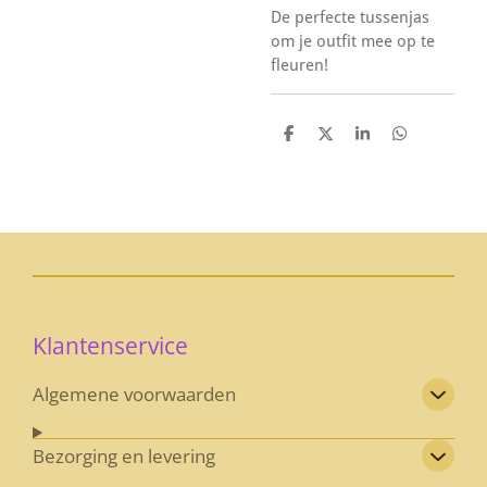
De perfecte tussenjas
om je outfit mee op te
fleuren!
D
D
S
D
e
e
h
e
l
e
a
l
e
l
r
e
n
e
n
Klantenservice
Algemene voorwaarden
Bezorging en levering