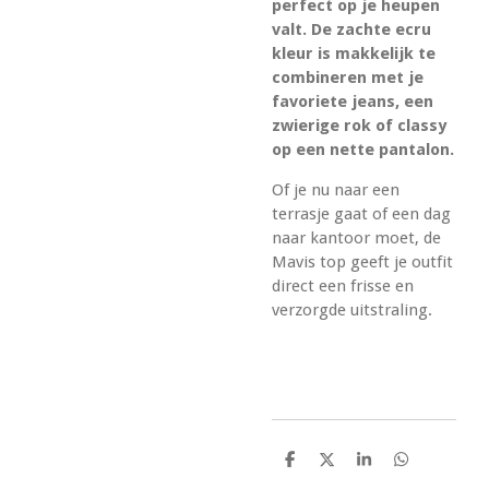
perfect op je heupen
valt. De zachte ecru
kleur is makkelijk te
combineren met je
favoriete jeans, een
zwierige rok of classy
op een nette pantalon.
Of je nu naar een
terrasje gaat of een dag
naar kantoor moet, de
Mavis top geeft je outfit
direct een frisse en
verzorgde uitstraling.
D
D
S
D
e
e
h
e