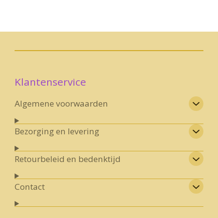
l
e
a
l
e
l
r
e
n
e
n
Klantenservice
Algemene voorwaarden
Bezorging en levering
Retourbeleid en bedenktijd
Contact