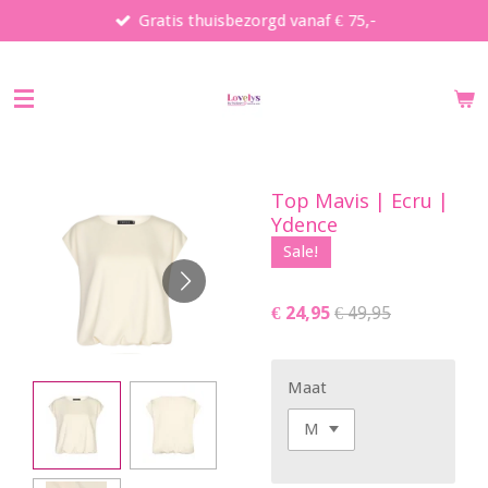
Gratis thuisbezorgd vanaf € 75,-
Ga
direct
naar
de
hoofdinhoud
Top Mavis | Ecru |
Ydence
Sale!
€ 24,95
€ 49,95
Maat