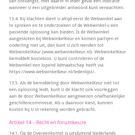
van ontvangst, met daarin in ieder geval een indicatie
wanneer U een uitgebreider antwoord kunt verwachten.
13.4. Bij klachten dient U altijd eerst de Webwinkel aan
te spreken en te onderzoeken of de Webwinkel u een
passende oplossing kan bieden. Is de Webwinkel
aangesloten bij WebwinkelKeur en komen partijen er
onderling niet uit, dan kunt U zich wenden tot
WebwinkelKeur (www.webwinkelkeur.nl). WebwinkelKeur
bemiddelt kosteloos. U kunt controleren of de
Webwinkel een lopend lidmaatschap heeft via
https://www.webwinkelkeur.nl/ledenlijst/.
13.5. Als de bemiddeling door WebwinkelKeur niet tot
een oplossing leidt, kunt U de klacht ook voorleggen
aan de door WebwinkelKeur aangewezen onafhankelijke
geschillencommissie. Als u daarvoor kiest, kunnen
kosten bij U in rekening worden gebracht.
Artikel 14 – Recht en forumkeuze
14.1. Op de Overeenkomst is uitsluitend Nederlands