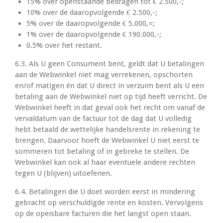
15% over openstaande bedragen tot € 2.500,-;
10% over de daaropvolgende € 2.500,-;
5% over de daaropvolgende € 5.000,=;
1% over de daaropvolgende € 190.000,-;
0.5% over het restant.
6.3. Als U geen Consument bent, geldt dat U betalingen
aan de Webwinkel niet mag verrekenen, opschorten
en/of matigen én dat U direct in verzuim bent als U een
betaling aan de Webwinkel niet op tijd heeft verricht. De
Webwinkel heeft in dat geval ook het recht om vanaf de
vervaldatum van de factuur tot de dag dat U volledig
hebt betaald de wettelijke handelsrente in rekening te
brengen. Daarvoor hoeft de Webwinkel U niet eerst te
sommeren tot betaling of in gebreke te stellen. De
Webwinkel kan ook al haar eventuele andere rechten
tegen U (blijven) uitoefenen.
6.4. Betalingen die U doet worden eerst in mindering
gebracht op verschuldigde rente en kosten. Vervolgens
op de opeisbare facturen die het langst open staan.