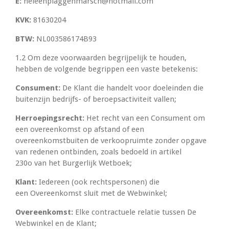
E:
heleenplaggenmarsch@hotmail.com
KVK:
81630204
BTW:
NL003586174B93
1.2 Om deze voorwaarden begrijpelijk te houden,
hebben de volgende begrippen een vaste
betekenis:
Consument:
De Klant die handelt voor doeleinden die
buiten
zijn bedrijfs- of beroepsactiviteit vallen;
Herroepingsrecht:
Het recht van een Consument om
een
overeenkomst op afstand of een
overeenkomst
buiten de verkoopruimte zonder opgave
van
redenen ontbinden, zoals bedoeld in artikel
230o
van het Burgerlijk Wetboek;
Klant:
Iedereen (ook rechtspersonen) die
een
Overeenkomst sluit met de Webwinkel;
Overeenkomst:
Elke contractuele relatie tussen De
Webwinkel en
de Klant;