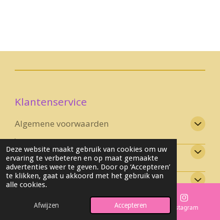
Klantenservice
Algemene voorwaarden
Deze website maakt gebruik van cookies om uw
Bezorging en levering
ervaring te verbeteren en op maat gemaakte
advertenties weer te geven. Door op ‘Accepteren’
te klikken, gaat u akkoord met het gebruik van
Retourbeleid en bedenktijd
alle cookies.
Afwijzen
Accepteren
Contact
E-mailadres
Telefoonnummer
Instagram