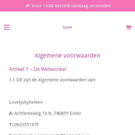
Voor 14:00 besteld vandaag verzonden
Ga
direct
naar
de
hoofdinhoud
Algemene voorwaarden
Artikel 1 – De Webwinkel
1.1 Dit zijn de algemene voorwaarden van:
Lovelysbyheleen
A:
Achteresweg 13 B, 7468PP Enter
T:
0625551979