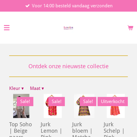
Voor 14:00 besteld vandaag verzonden
Ga
direct
naar
de
hoofdinhoud
Ontdek onze nieuwste collectie
Kleur
▾
Maat
▾
Sale!
Sale!
Sale!
Uitverkocht
Top Soho
Jurk
Jurk
Jurk
| Beige
Lemon |
bloem |
Schelp |