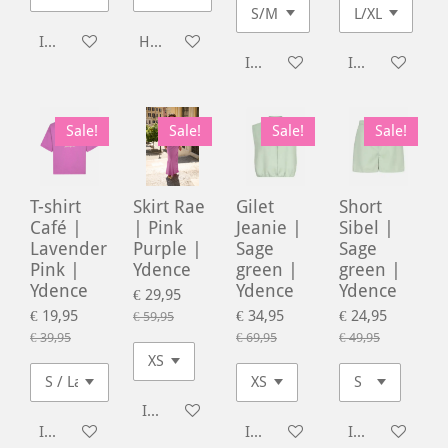
In winkelwagen
Houd mij op de hoogte
In winkelwagen
In winkelwage
Sale!
Sale!
Sale!
Sale!
T-shirt
Skirt Rae
Gilet
Short
Café |
| Pink
Jeanie |
Sibel |
Lavender
Purple |
Sage
Sage
Pink |
Ydence
green |
green |
Ydence
Ydence
Ydence
€ 29,95
€ 19,95
€ 34,95
€ 24,95
€ 59,95
€ 39,95
€ 69,95
€ 49,95
In winkelwagen
In winkelwagen
In winkelwagen
In winkelwage