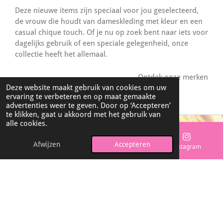
Deze nieuwe items zijn speciaal voor jou geselecteerd,
de vrouw die houdt van dameskleding met kleur en een
casual chique touch. Of je nu op zoek bent naar iets voor
dagelijks gebruik of een speciale gelegenheid, onze
collectie heeft het allemaal.
Ontdek onze merken
Deze website maakt gebruik van cookies om uw
ervaring te verbeteren en op maat gemaakte
advertenties weer te geven. Door op ‘Accepteren’
te klikken, gaat u akkoord met het gebruik van
alle cookies.
Afwijzen
Accepteren
E-mailadres
Telefoonnummer
Instagram