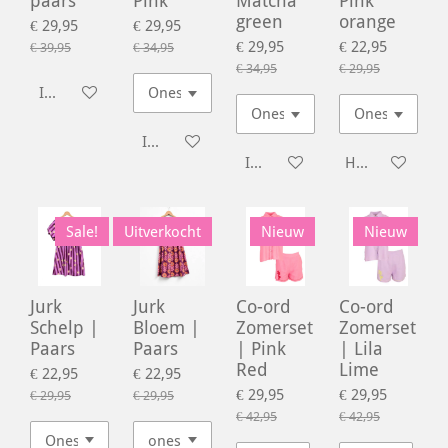
paars
Pink
Matcha
Pink
green
orange
€ 29,95
€ 29,95
€ 29,95
€ 22,95
€ 39,95
€ 34,95
€ 34,95
€ 29,95
In winkelwagen
In winkelwagen
In winkelwagen
Houd mij op d
Sale!
Uitverkocht
Nieuw
Nieuw
Jurk
Jurk
Co-ord
Co-ord
Schelp |
Bloem |
Zomerset
Zomerset
Paars
Paars
| Pink
| Lila
Red
Lime
€ 22,95
€ 22,95
€ 29,95
€ 29,95
€ 29,95
€ 29,95
€ 42,95
€ 42,95