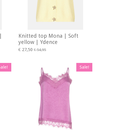
|
Knitted top Mona | Soft
yellow | Ydence
€ 27,50
€ 54,95
Sale!
Sale!