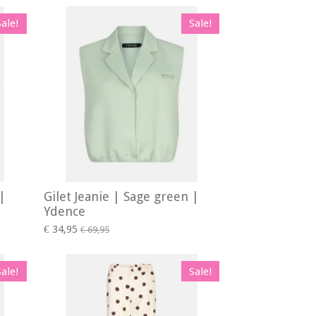
Sale!
Sale!
|
Gilet Jeanie | Sage green |
Ydence
€ 34,95
€ 69,95
Sale!
Sale!