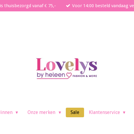
is thuisbezorgd vanaf € 75,-
Voor 14:00 besteld vandaag v
Binnen
Onze merken
Sale
Klantenservice