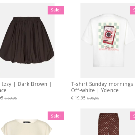
Sale!
t Izzy | Dark Brown |
T-shirt Sunday mornings 
nce
Off-white | Ydence
95
€ 19,95
€ 59,95
€ 39,95
Sale!