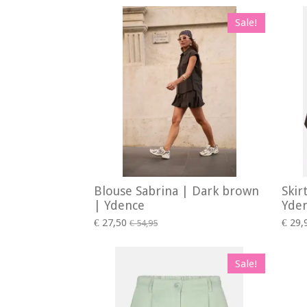
Sale!
Blouse Sabrina | Dark brown
Skir
| Ydence
Yde
€ 27,50
€ 29,
€ 54,95
Sale!