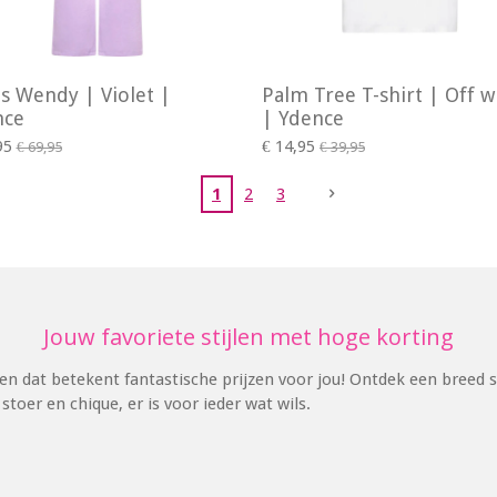
s Wendy | Violet |
Palm Tree T-shirt | Off w
nce
| Ydence
95
€ 14,95
€ 69,95
€ 39,95
1
2
3
Jouw favoriete stijlen met hoge korting
en dat betekent fantastische prijzen voor jou! Ontdek een breed s
toer en chique, er is voor ieder wat wils.