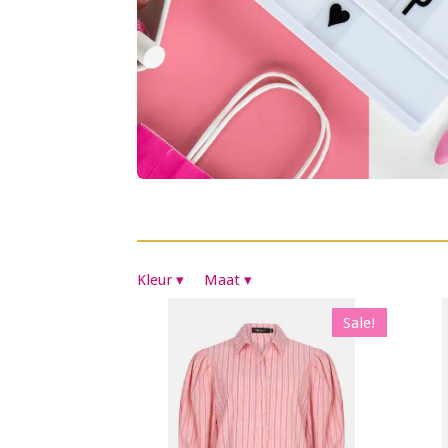
Kleur
▾
Maat
▾
Sale!