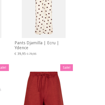
Pants Djamilla | Ecru |
Ydence
€ 39,95
€ 79,95
Sale!
Sale!