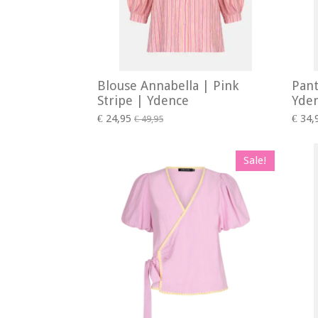
Blouse Annabella | Pink
Pant
Stripe | Ydence
Yde
€ 24,95
€ 34,
€ 49,95
Sale!