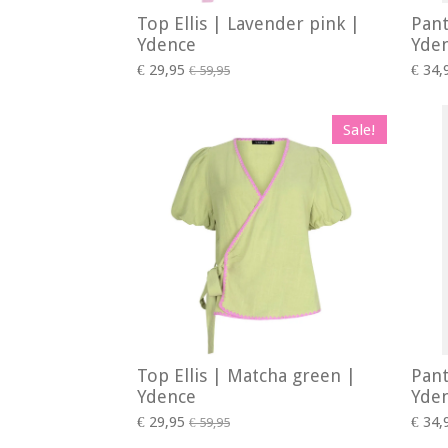
Top Ellis | Lavender pink |
Pant
Ydence
Yde
€ 29,95
€ 34,
€ 59,95
Sale!
Top Ellis | Matcha green |
Pant
Ydence
Yde
€ 29,95
€ 34,
€ 59,95