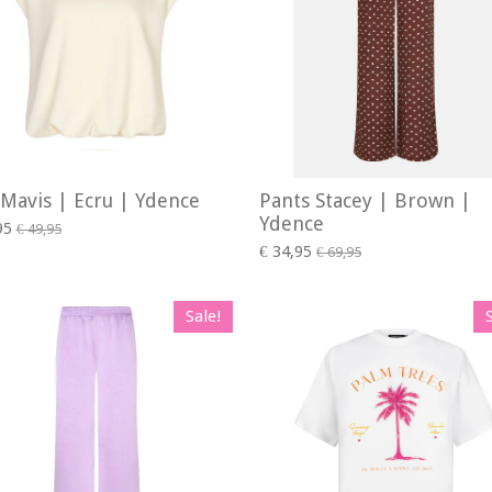
Mavis | Ecru | Ydence
Pants Stacey | Brown |
Ydence
95
€ 49,95
€ 34,95
€ 69,95
Sale!