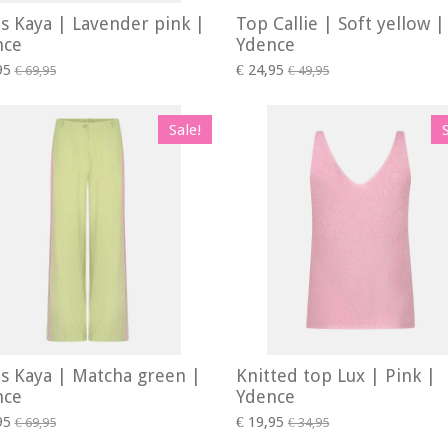
s Kaya | Lavender pink |
Top Callie | Soft yellow |
nce
Ydence
95
€ 24,95
€ 69,95
€ 49,95
Sale!
s Kaya | Matcha green |
Knitted top Lux | Pink |
nce
Ydence
95
€ 19,95
€ 69,95
€ 34,95