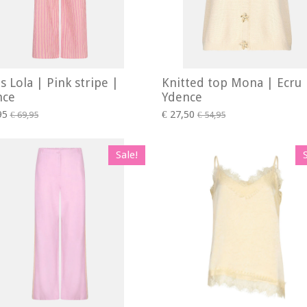
s Lola | Pink stripe |
Knitted top Mona | Ecru 
nce
Ydence
95
€ 27,50
€ 69,95
€ 54,95
Sale!