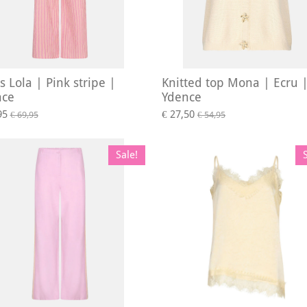
s Lola | Pink stripe |
Knitted top Mona | Ecru 
nce
Ydence
95
€ 27,50
€ 69,95
€ 54,95
Sale!