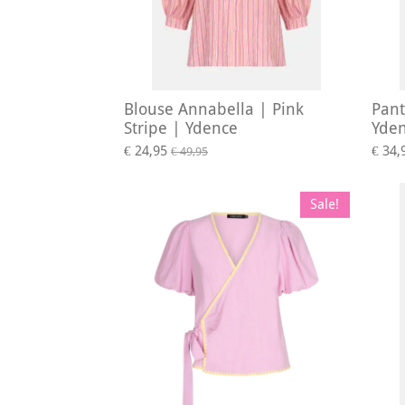
Blouse Annabella | Pink
Pant
Stripe | Ydence
Yde
€ 24,95
€ 34,
€ 49,95
Sale!