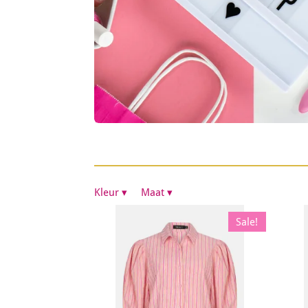
Kleur
▾
Maat
▾
Sale!