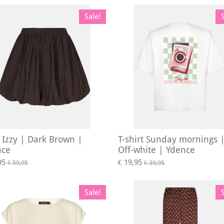
Sale!
t Izzy | Dark Brown |
T-shirt Sunday mornings 
nce
Off-white | Ydence
95
€ 19,95
€ 59,95
€ 39,95
Sale!