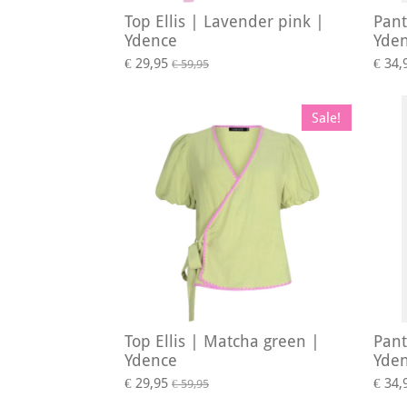
Top Ellis | Lavender pink |
Pant
Ydence
Yde
€ 29,95
€ 34,
€ 59,95
Sale!
Top Ellis | Matcha green |
Pant
Ydence
Yde
€ 29,95
€ 34,
€ 59,95