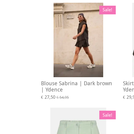
Sale!
Blouse Sabrina | Dark brown
Skir
| Ydence
Yde
€ 27,50
€ 29,
€ 54,95
Sale!