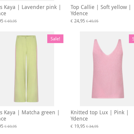
s Kaya | Lavender pink |
Top Callie | Soft yellow |
nce
Ydence
95
€ 24,95
€ 69,95
€ 49,95
Sale!
s Kaya | Matcha green |
Knitted top Lux | Pink |
nce
Ydence
95
€ 19,95
€ 69,95
€ 34,95