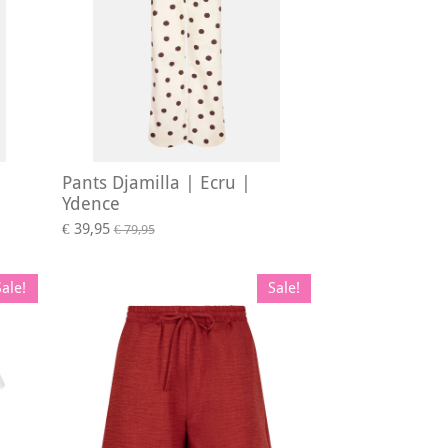
Pants Djamilla | Ecru |
Ydence
€ 39,95
€ 79,95
Sale!
Sale!