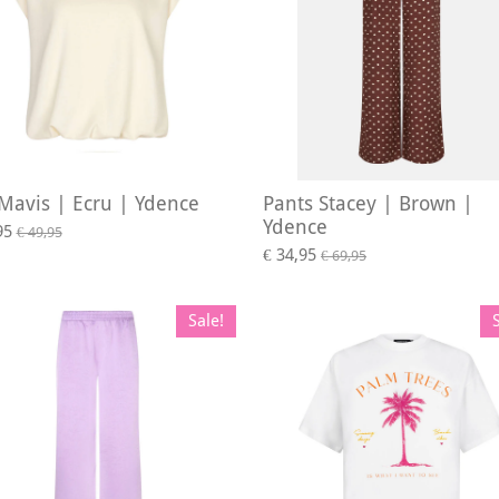
Mavis | Ecru | Ydence
Pants Stacey | Brown |
Ydence
95
€ 49,95
€ 34,95
€ 69,95
Sale!