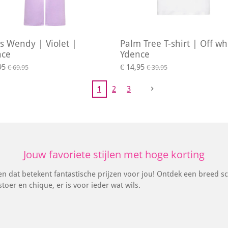
s Wendy | Violet |
Palm Tree T-shirt | Off wh
nce
Ydence
95
€ 14,95
€ 69,95
€ 39,95
1
2
3
Jouw favoriete stijlen met hoge korting
en dat betekent fantastische prijzen voor jou! Ontdek een breed sc
oer en chique, er is voor ieder wat wils.