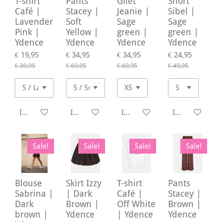
T-shirt
Pants
Gilet
Short
Café |
Stacey |
Jeanie |
Sibel |
Lavender
Soft
Sage
Sage
Pink |
Yellow |
green |
green |
Ydence
Ydence
Ydence
Ydence
€ 19,95
€ 34,95
€ 34,95
€ 24,95
€ 39,95
€ 69,95
€ 69,95
€ 49,95
In winkelwagen
In winkelwagen
In winkelwagen
In winkelwage
Sale!
Sale!
Sale!
Sale!
Blouse
Skirt Izzy
T-shirt
Pants
Sabrina |
| Dark
Café |
Stacey |
Dark
Brown |
Off White
Brown |
brown |
Ydence
| Ydence
Ydence