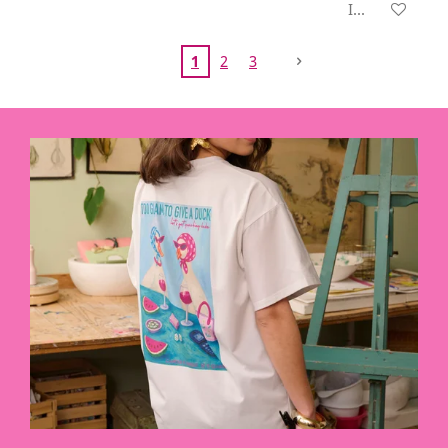
In winkelwage
1
2
3