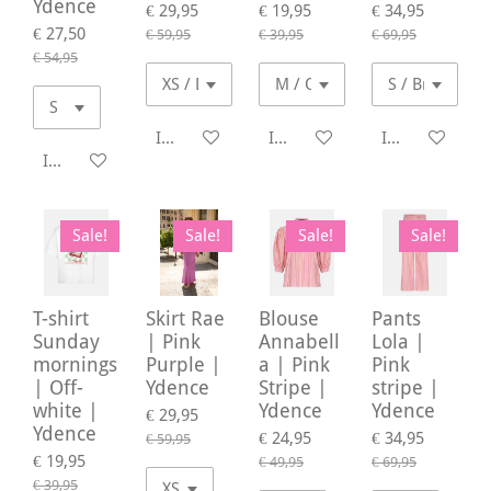
Ydence
€ 29,95
€ 19,95
€ 34,95
€ 27,50
€ 59,95
€ 39,95
€ 69,95
€ 54,95
In winkelwagen
In winkelwagen
In winkelwage
In winkelwagen
Sale!
Sale!
Sale!
Sale!
T-shirt
Skirt Rae
Blouse
Pants
Sunday
| Pink
Annabell
Lola |
mornings
Purple |
a | Pink
Pink
| Off-
Ydence
Stripe |
stripe |
white |
Ydence
Ydence
€ 29,95
Ydence
€ 24,95
€ 34,95
€ 59,95
€ 19,95
€ 49,95
€ 69,95
€ 39,95