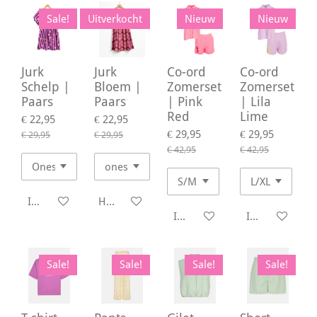
Sale!
Uitverkocht
Nieuw
Nieuw
Jurk
Jurk
Co-ord
Co-ord
Schelp |
Bloem |
Zomerset
Zomerset
Paars
Paars
| Pink
| Lila
Red
Lime
€ 22,95
€ 22,95
€ 29,95
€ 29,95
€ 29,95
€ 29,95
€ 42,95
€ 42,95
In winkelwagen
Houd mij op de hoogte
In winkelwagen
In winkelwage
Sale!
Sale!
Sale!
Sale!