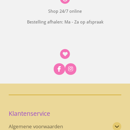
Shop 24/7 online
Bestelling afhalen: Ma - Za op afspraak
F
I
a
n
c
s
e
t
b
a
o
g
o
r
k
a
Klantenservice
m
Algemene voorwaarden