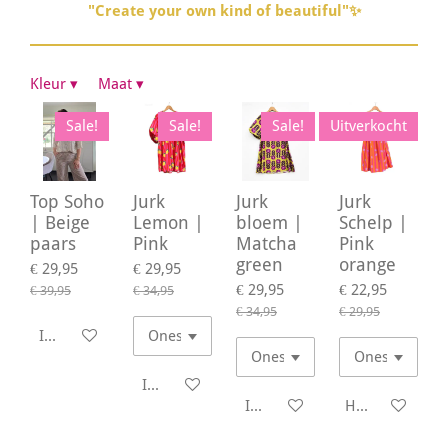
"Create your own kind of beautiful"✨
Kleur
▾
Maat
▾
Sale!
Sale!
Sale!
Uitverkocht
Top Soho
Jurk
Jurk
Jurk
| Beige
Lemon |
bloem |
Schelp |
paars
Pink
Matcha
Pink
green
orange
€ 29,95
€ 29,95
€ 29,95
€ 22,95
€ 39,95
€ 34,95
€ 34,95
€ 29,95
In winkelwagen
In winkelwagen
In winkelwagen
Houd mij op d