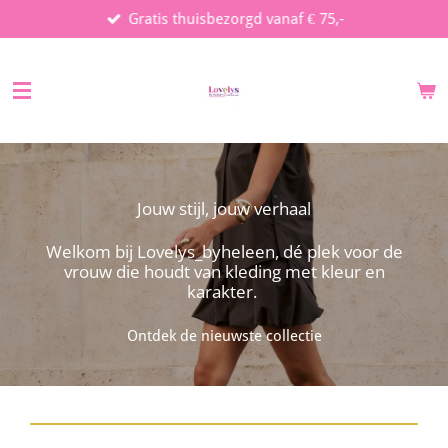
Gratis thuisbezorgd vanaf € 75,-
Ga
direct
naar
de
hoofdinhoud
Jouw stijl, jouw verhaal
Welkom bij Lovelys_byheleen, dé plek voor de
vrouw die houdt van kleding met kleur en
karakter.
Ontdek de nieuwste collectie